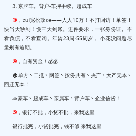
3. 京牌车。背户-车押手续。超成车
③
，zui宽松政ce——人人10万！不打回访！单签！
快当天秒到！慢三天到账。进件要求，一张身份证。不
看负债，不看查询。年龄23周-55周岁， 小花没问题尽
量别有逾期。
④
，自有资金！💰💰
🏠单方丶二抵丶网签丶按份共有丶央产丶大产无本丶
回迁无本！
🚗豪车丶超成车丶亲属车丶背户车丶企业信贷！
⑤
，银行不批，小贷不批，来我这里
银行批完，小贷批完，钱不够 来我这里