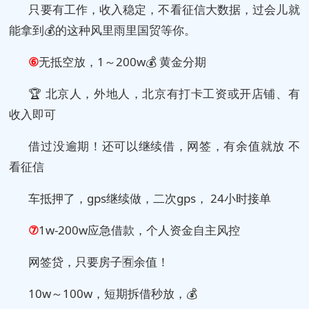
只要有工作，收入稳定，不看征信大数据，过会儿就
能拿到💰的这种风里雨里国贸等你。
⑥
无抵空放，1～200w💰 黄金分期
🏆 北京人，外地人，北京有打卡工资或开店铺、有
收入即可
借过没逾期！还可以继续借，网签，有余值就放 不
看征信
车抵押了，gps继续做，二次gps， 24小时接单
⑦
1w-200w应急借款，个人资金自主风控
网签贷，只要房子🈶️余值！
10w～100w，短期拆借秒放，💰