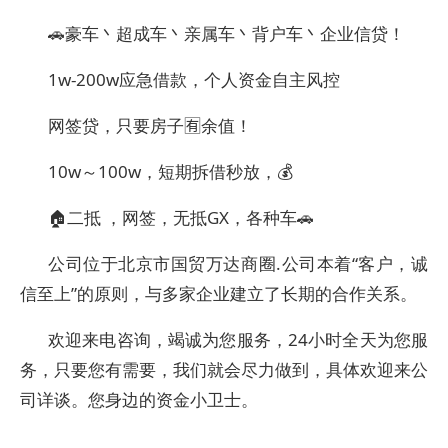
🚗豪车丶超成车丶亲属车丶背户车丶企业信贷！
1w-200w应急借款，个人资金自主风控
网签贷，只要房子🈶️余值！
10w～100w，短期拆借秒放，💰
🏠二抵 ，网签，无抵GX，各种车🚗
公司位于北京市国贸万达商圈.公司本着“客户，诚
信至上”的原则，与多家企业建立了长期的合作关系。
欢迎来电咨询，竭诚为您服务，24小时全天为您服
务，只要您有需要，我们就会尽力做到，具体欢迎来公
司详谈。您身边的资金小卫士。