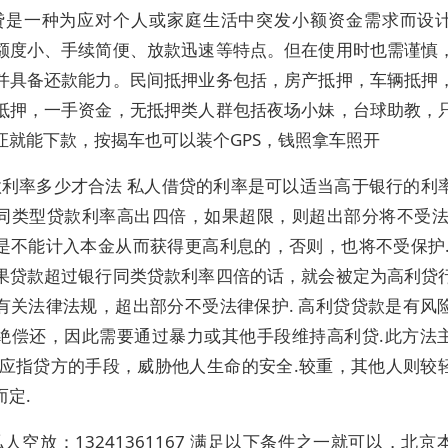
贷是一种为应对个人或家庭生活中突发小额资金需求而设
额度小、手续简便、放款迅速等特点。但在使用时也需谨慎
并具备还款能力。民间抵押业务包括，房产抵押，车辆抵押
抵押，一手资金，无抵押类人群包括夜场小妹，台球助教，
证就能下款，按揭车也可以装个GPS，钱照拿车照开
贷款利率多少才合法 私人借贷的利率是可以适当高于银行的利
同类型贷款利率高出四倍，如果超限，则超出部分将不受法
是不能计入本金从而获得更高利息的，否则，也将不受保护.
果贷款超过银行同类贷款利率四倍的话，就会被定为高利贷
有关法律法规，超出部分不受法律保护. 高利贷贷款是有风
绝偿还，因此需要通过暴力或其他手段维持高利贷.此方法
还应指贷方的手段，威胁他人生命的安全.较重，其他人则较
而定.
人空放：13241361167 满足以下条件之一就可以，北